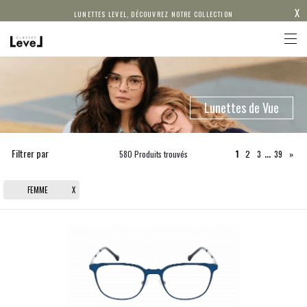
X
LUNETTES LEVEL, DÉCOUVREZ NOTRE COLLECTION
Lunettes de Vue
…
Filtrer par
580
Produits trouvés
1
2
3
39
»
FEMME
X