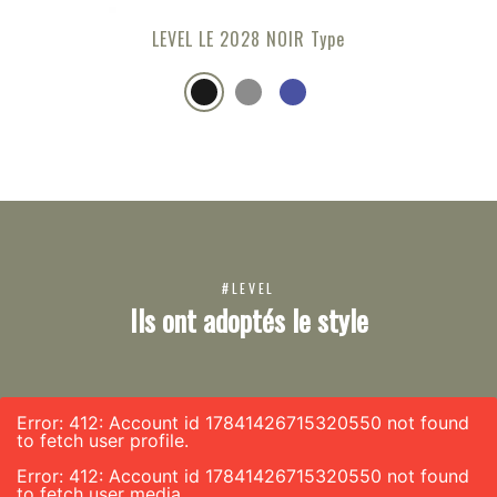
LEVEL LE 2028 NOIR Type
#LEVEL
Ils ont adoptés le style
Error: 412: Account id 17841426715320550 not found
to fetch user profile.
Error: 412: Account id 17841426715320550 not found
to fetch user media.