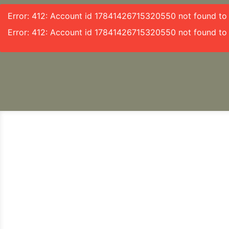
Error: 412: Account id 17841426715320550 not found to f
Error: 412: Account id 17841426715320550 not found to 