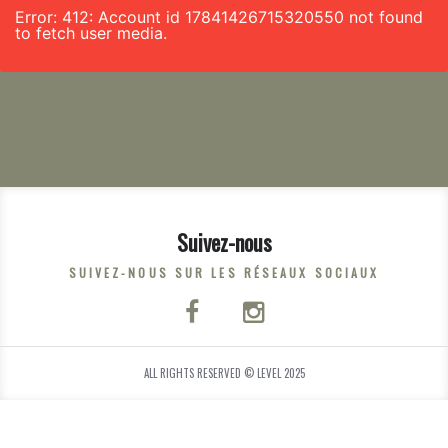
Error: 412: Account id 17841426715320550 not found
to fetch user media.
Suivez-nous
SUIVEZ-NOUS SUR LES RÉSEAUX SOCIAUX
ALL RIGHTS RESERVED © LEVEL 2025