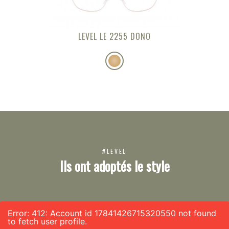
LEVEL LE 2255 DONO
#LEVEL
Ils ont adoptés le style
Error: 412: Account id 17841426715320550 not found
to fetch user profile.