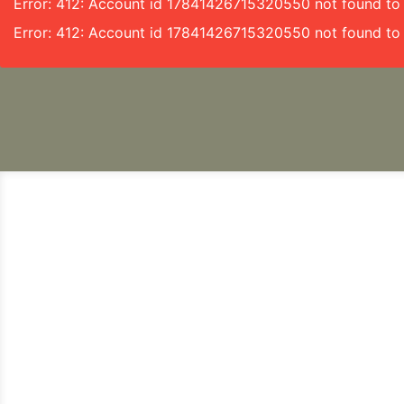
Error: 412: Account id 17841426715320550 not found to f
Error: 412: Account id 17841426715320550 not found to 