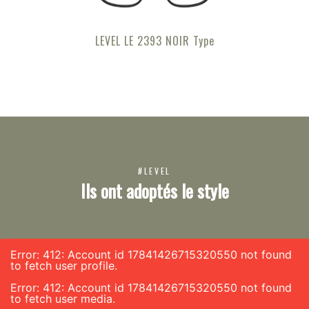
LEVEL LE 2393 NOIR Type
#LEVEL
Ils ont adoptés le style
Error: 412: Account id 17841426715320550 not found
to fetch user profile.
Error: 412: Account id 17841426715320550 not found
to fetch user media.