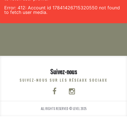
Error: 412: Account id 17841426715320550 not found
to fetch user media.
Suivez-nous
SUIVEZ-NOUS SUR LES RÉSEAUX SOCIAUX
ALL RIGHTS RESERVED © LEVEL 2025