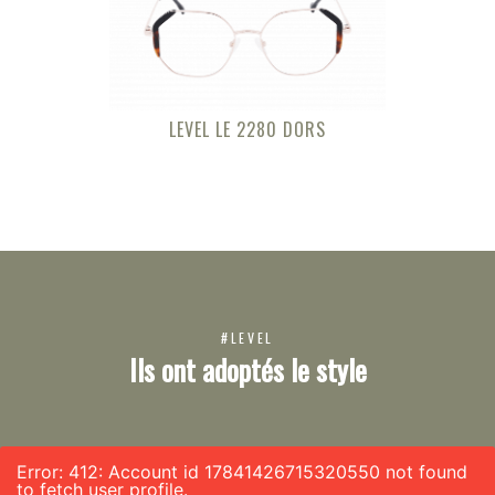
LEVEL LE 2280 DORS
#LEVEL
Ils ont adoptés le style
Error: 412: Account id 17841426715320550 not found
to fetch user profile.