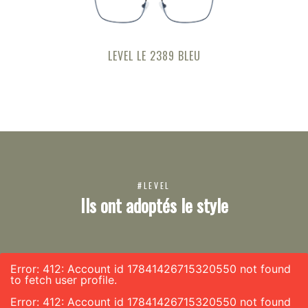
LEVEL LE 2389 BLEU
#LEVEL
Ils ont adoptés le style
Error: 412: Account id 17841426715320550 not found
to fetch user profile.
Error: 412: Account id 17841426715320550 not found