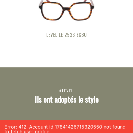
LEVEL LE 2536 ECBO
#LEVEL
Ils ont adoptés le style
Error: 412: Account id 17841426715320550 not found
to fetch user profile.