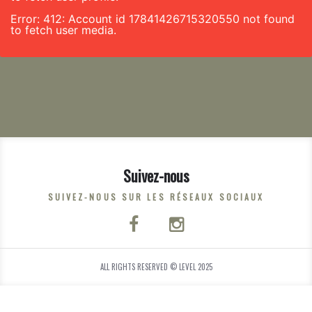
Error: 412: Account id 17841426715320550 not found
to fetch user media.
Suivez-nous
SUIVEZ-NOUS SUR LES RÉSEAUX SOCIAUX
ALL RIGHTS RESERVED © LEVEL 2025