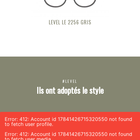
LEVEL LE 2256 GRIS
#LEVEL
Ils ont adoptés le style
Error: 412: Account id 17841426715320550 not found
to fetch user profile.
Error: 412: Account id 17841426715320550 not found
to fetch user media.