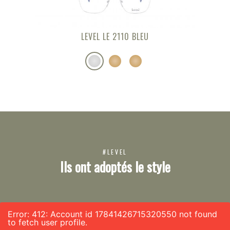
LEVEL LE 2110 BLEU
#LEVEL
Ils ont adoptés le style
Error: 412: Account id 17841426715320550 not found
to fetch user profile.