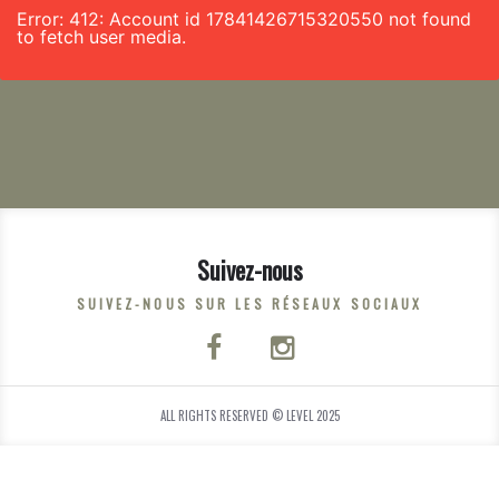
Error: 412: Account id 17841426715320550 not found
to fetch user media.
Suivez-nous
SUIVEZ-NOUS SUR LES RÉSEAUX SOCIAUX
ALL RIGHTS RESERVED © LEVEL 2025