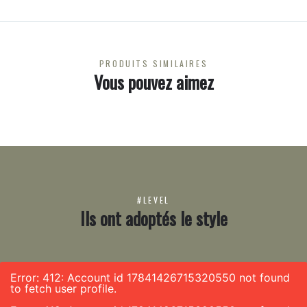
PRODUITS SIMILAIRES
Vous pouvez aimez
#LEVEL
Ils ont adoptés le style
Error: 412: Account id 17841426715320550 not found
to fetch user profile.