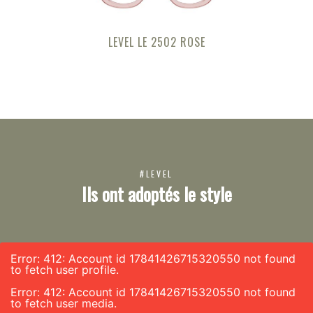
LEVEL LE 2502 ROSE
#LEVEL
Ils ont adoptés le style
Error: 412: Account id 17841426715320550 not found
to fetch user profile.
Error: 412: Account id 17841426715320550 not found
to fetch user media.