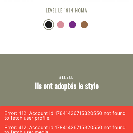
LEVEL LE 1914 NOMA
#LEVEL
Ils ont adoptés le style
Error: 412: Account id 17841426715320550 not found
to fetch user profile.
Error: 412: Account id 17841426715320550 not found
to fetch user media.