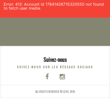
Error: 412: Account id 17841426715320550 not found
to fetch user media.
Suivez-nous
SUIVEZ-NOUS SUR LES RÉSEAUX SOCIAUX
ALL RIGHTS RESERVED © LEVEL 2025