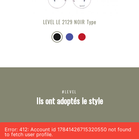
LEVEL LE 2129 NOIR Type
#LEVEL
Ils ont adoptés le style
Error: 412: Account id 17841426715320550 not found
to fetch user profile.