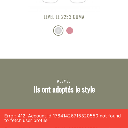
LEVEL LE 2253 GUMA
#LEVEL
Ils ont adoptés le style
Error: 412: Account id 17841426715320550 not found
to fetch user profile.