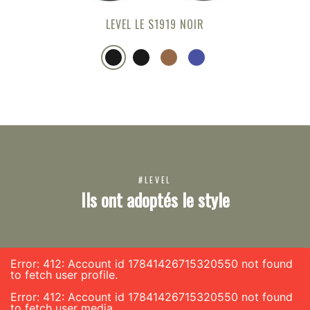
LEVEL LE S1919 NOIR
#LEVEL
Ils ont adoptés le style
Error: 412: Account id 17841426715320550 not found
to fetch user profile.
Error: 412: Account id 17841426715320550 not found
to fetch user media.