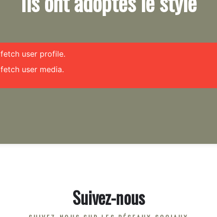
Ils ont adoptés le style
etch user profile.
fetch user media.
Suivez-nous