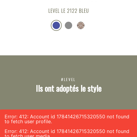
LEVEL LE 2122 BLEU
#LEVEL
Ils ont adoptés le style
Error: 412: Account id 17841426715320550 not found
to fetch user profile.
Error: 412: Account id 17841426715320550 not found
to fetch user media.