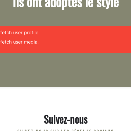
Ils ont adoptés le style
etch user profile.
fetch user media.
Suivez-nous