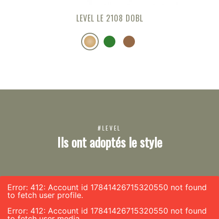
LEVEL LE 2108 DOBL
#LEVEL
Ils ont adoptés le style
Error: 412: Account id 17841426715320550 not found
to fetch user profile.
Error: 412: Account id 17841426715320550 not found
to fetch user media.