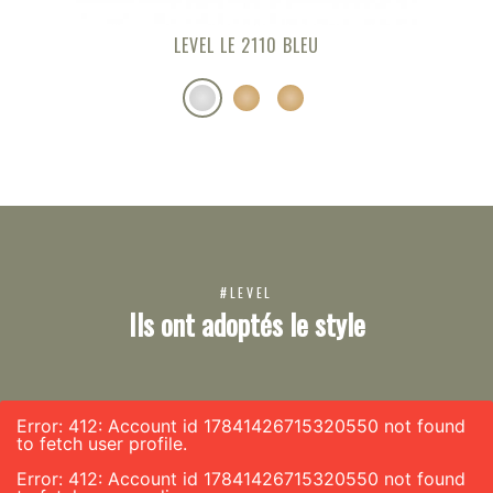
LEVEL LE 2110 BLEU
#LEVEL
Ils ont adoptés le style
Error: 412: Account id 17841426715320550 not found
to fetch user profile.
Error: 412: Account id 17841426715320550 not found