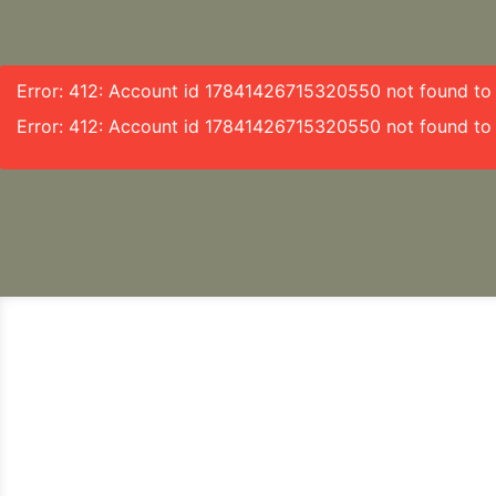
Error: 412: Account id 17841426715320550 not found to f
Error: 412: Account id 17841426715320550 not found to 