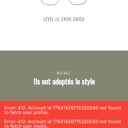
LEVEL LE 2490 GRGU
#LEVEL
Ils ont adoptés le style
Error: 412: Account id 17841426715320550 not found
to fetch user profile.
Error: 412: Account id 17841426715320550 not found
to fetch user media.