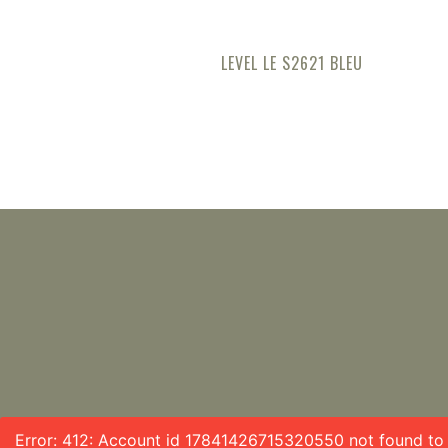
LEVEL LE S2621 BLEU
Error: 412: Account id 17841426715320550 not found to f