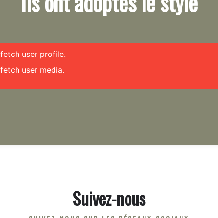
Ils ont adoptés le style
etch user profile.
fetch user media.
Suivez-nous