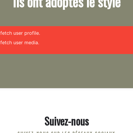
Ils ont adoptés le style
etch user profile.
fetch user media.
Suivez-nous