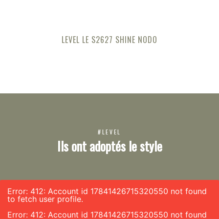
LEVEL LE S2627 SHINE NODO
#LEVEL
Ils ont adoptés le style
Error: 412: Account id 17841426715320550 not found
to fetch user profile.
Error: 412: Account id 17841426715320550 not found