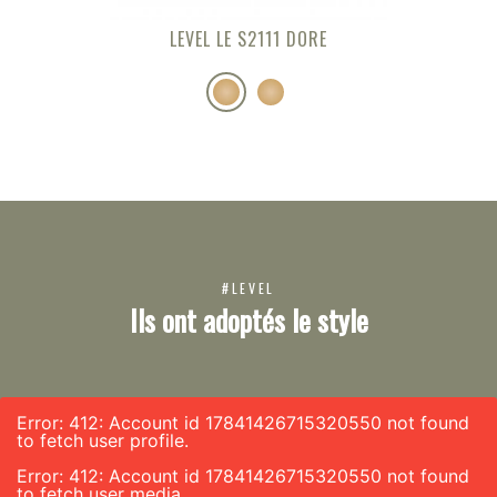
LEVEL LE S2111 DORE
#LEVEL
Ils ont adoptés le style
Error: 412: Account id 17841426715320550 not found
to fetch user profile.
Error: 412: Account id 17841426715320550 not found
to fetch user media.