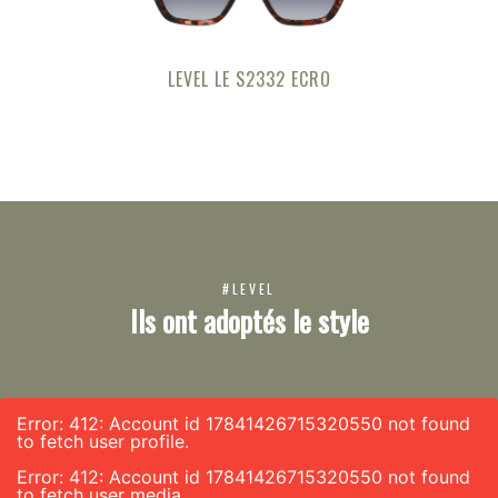
LEVEL LE S2332 ECRO
#LEVEL
Ils ont adoptés le style
Error: 412: Account id 17841426715320550 not found
to fetch user profile.
Error: 412: Account id 17841426715320550 not found
to fetch user media.