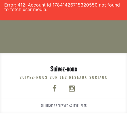
Error: 412: Account id 17841426715320550 not found
to fetch user media.
Suivez-nous
SUIVEZ-NOUS SUR LES RÉSEAUX SOCIAUX
ALL RIGHTS RESERVED © LEVEL 2025