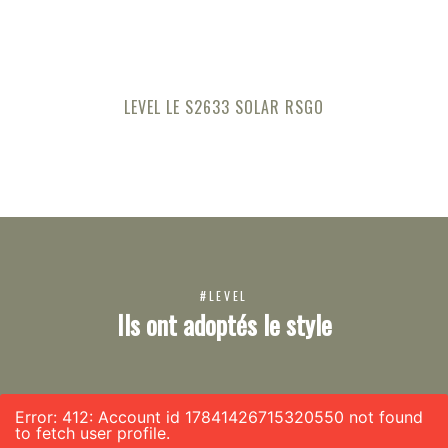
LEVEL LE S2633 SOLAR RSGO
#LEVEL
Ils ont adoptés le style
Error: 412: Account id 17841426715320550 not found
to fetch user profile.