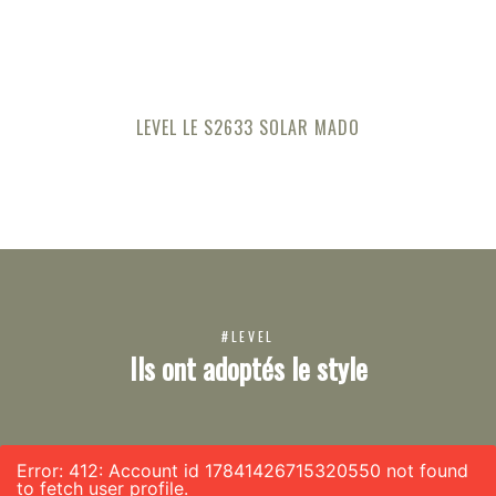
LEVEL LE S2633 SOLAR MADO
#LEVEL
Ils ont adoptés le style
Error: 412: Account id 17841426715320550 not found
to fetch user profile.