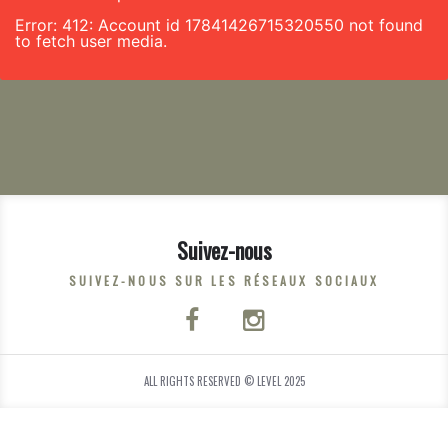
Error: 412: Account id 17841426715320550 not found
to fetch user media.
Suivez-nous
SUIVEZ-NOUS SUR LES RÉSEAUX SOCIAUX
ALL RIGHTS RESERVED © LEVEL 2025