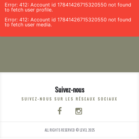
Error: 412: Account id 17841426715320550 not found
to fetch user profile.
Error: 412: Account id 17841426715320550 not found
to fetch user media.
Suivez-nous
SUIVEZ-NOUS SUR LES RÉSEAUX SOCIAUX
ALL RIGHTS RESERVED © LEVEL 2025