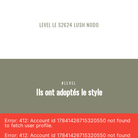
LEVEL LE S2624 LUSH NODO
#LEVEL
Ils ont adoptés le style
Error: 412: Account id 17841426715320550 not found
to fetch user profile.
Error: 412: Account id 17841426715320550 not found