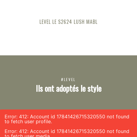
LEVEL LE S2624 LUSH MABL
#LEVEL
Ils ont adoptés le style
Error: 412: Account id 17841426715320550 not found
to fetch user profile.
Error: 412: Account id 17841426715320550 not found
to fetch user media.