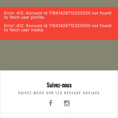
Error: 412: Account id 17841426715320550 not found
to fetch user profile.
Error: 412: Account id 17841426715320550 not found
to fetch user media.
Suivez-nous
SUIVEZ-NOUS SUR LES RÉSEAUX SOCIAUX