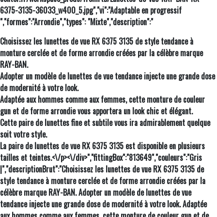
6375-3135-36033_w400_5.jpg","vi":"Adaptable en progressif
","formes":"Arrondie","types": "Mixte","description":"
Choisissez les lunettes de vue RX 6375 3135 de style tendance à
monture cerclée et de forme arrondie créées par la célèbre marque
RAY-BAN.
Adopter un modèle de lunettes de vue tendance injecte une grande dose
de modernité à votre look.
Adaptée aux hommes comme aux femmes, cette monture de couleur
gun et de forme arrondie vous apportera un look chic et élégant.
Cette paire de lunettes fine et subtile vous ira admirablement quelque
soit votre style.
La paire de lunettes de vue RX 6375 3135 est disponible en plusieurs
tailles et teintes.<\/p><\/div>","fittingBox":"813649","couleurs":"Gris
|","descriptionBrut":"Choisissez les lunettes de vue RX 6375 3135 de
style tendance à monture cerclée et de forme arrondie créées par la
célèbre marque RAY-BAN. Adopter un modèle de lunettes de vue
tendance injecte une grande dose de modernité à votre look. Adaptée
aux hommes comme aux femmes, cette monture de couleur gun et de