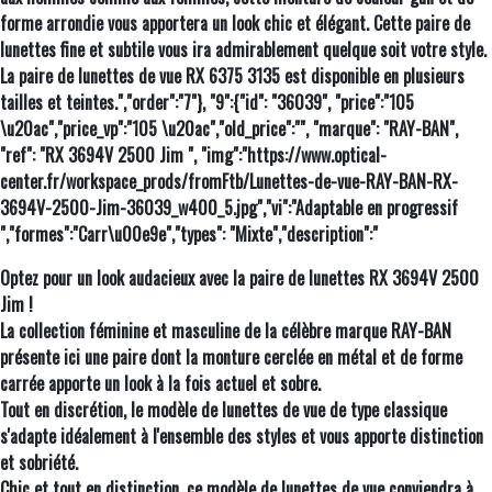
forme arrondie vous apportera un look chic et élégant. Cette paire de
lunettes fine et subtile vous ira admirablement quelque soit votre style.
La paire de lunettes de vue RX 6375 3135 est disponible en plusieurs
tailles et teintes.","order":"7"}, "9":{"id": "36039", "price":"105
\u20ac","price_vp":"105 \u20ac","old_price":"", "marque": "RAY-BAN",
"ref": "RX 3694V 2500 Jim ", "img":"https://www.optical-
center.fr/workspace_prods/fromFtb/Lunettes-de-vue-RAY-BAN-RX-
3694V-2500-Jim-36039_w400_5.jpg","vi":"Adaptable en progressif
","formes":"Carr\u00e9e","types": "Mixte","description":"
Optez pour un look audacieux avec la paire de lunettes RX 3694V 2500
Jim !
La collection féminine et masculine de la célèbre marque RAY-BAN
présente ici une paire dont la monture cerclée en métal et de forme
carrée apporte un look à la fois actuel et sobre.
Tout en discrétion, le modèle de lunettes de vue de type classique
s'adapte idéalement à l'ensemble des styles et vous apporte distinction
et sobriété.
Chic et tout en distinction, ce modèle de lunettes de vue conviendra à