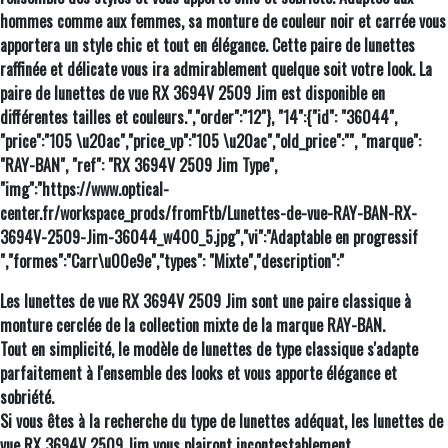
hommes comme aux femmes, sa monture de couleur noir et carrée vous
apportera un style chic et tout en élégance. Cette paire de lunettes
raffinée et délicate vous ira admirablement quelque soit votre look. La
paire de lunettes de vue RX 3694V 2509 Jim est disponible en
différentes tailles et couleurs.","order":"12"}, "14":{"id": "36044",
"price":"105 \u20ac","price_vp":"105 \u20ac","old_price":"", "marque":
"RAY-BAN", "ref": "RX 3694V 2509 Jim Type",
"img":"https://www.optical-
center.fr/workspace_prods/fromFtb/Lunettes-de-vue-RAY-BAN-RX-
3694V-2509-Jim-36044_w400_5.jpg","vi":"Adaptable en progressif
","formes":"Carr\u00e9e","types": "Mixte","description":"
Les lunettes de vue RX 3694V 2509 Jim sont une paire classique à
monture cerclée de la collection mixte de la marque RAY-BAN.
Tout en simplicité, le modèle de lunettes de type classique s'adapte
parfaitement à l'ensemble des looks et vous apporte élégance et
sobriété.
Si vous êtes à la recherche du type de lunettes adéquat, les lunettes de
vue RX 3694V 2509 Jim vous plairont incontestablement.