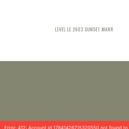
LEVEL LE 2603 SUNSET MARR
Error: 412: Account id 17841426715320550 not found to f