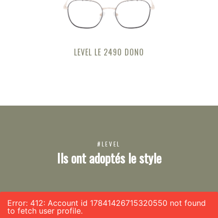
LEVEL LE 2490 DONO
#LEVEL
Ils ont adoptés le style
Error: 412: Account id 17841426715320550 not found
to fetch user profile.