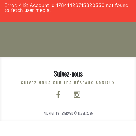
Error: 412: Account id 17841426715320550 not found
to fetch user media.
Suivez-nous
SUIVEZ-NOUS SUR LES RÉSEAUX SOCIAUX
ALL RIGHTS RESERVED © LEVEL 2025