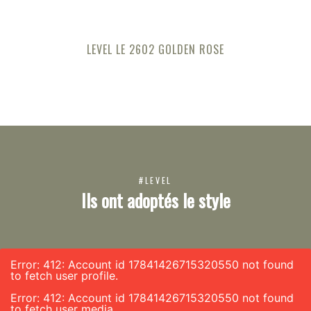
LEVEL LE 2602 GOLDEN ROSE
#LEVEL
Ils ont adoptés le style
Error: 412: Account id 17841426715320550 not found
to fetch user profile.
Error: 412: Account id 17841426715320550 not found
to fetch user media.