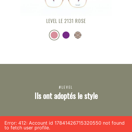
LEVEL LE 2131 ROSE
#LEVEL
Ils ont adoptés le style
Error: 412: Account id 17841426715320550 not found
to fetch user profile.