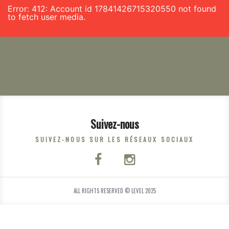
Error: 412: Account id 17841426715320550 not found
to fetch user media.
Suivez-nous
SUIVEZ-NOUS SUR LES RÉSEAUX SOCIAUX
ALL RIGHTS RESERVED © LEVEL 2025