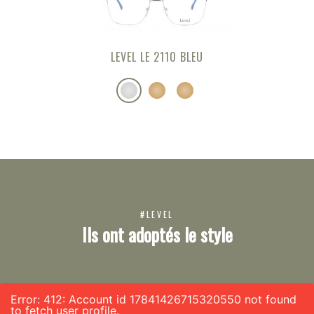
LEVEL LE 2110 BLEU
#LEVEL
Ils ont adoptés le style
Error: 412: Account id 17841426715320550 not found
to fetch user profile.