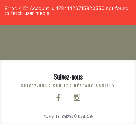
Error: 412: Account id 17841426715320550 not found
to fetch user media.
Suivez-nous
SUIVEZ-NOUS SUR LES RÉSEAUX SOCIAUX
ALL RIGHTS RESERVED © LEVEL 2025