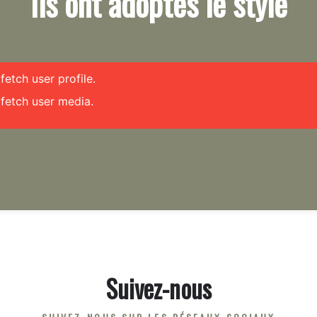
Ils ont adoptés le style
etch user profile.
fetch user media.
Suivez-nous