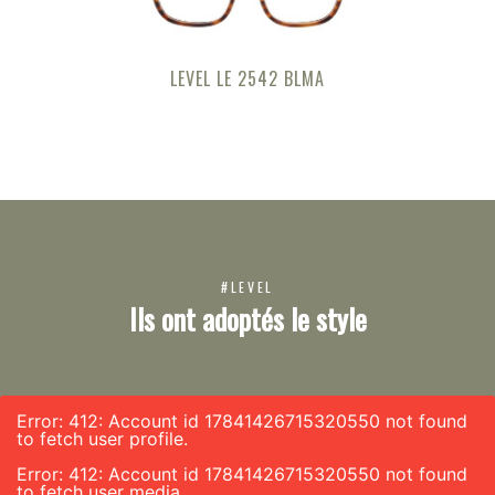
LEVEL LE 2542 BLMA
#LEVEL
Ils ont adoptés le style
Error: 412: Account id 17841426715320550 not found
to fetch user profile.
Error: 412: Account id 17841426715320550 not found
to fetch user media.