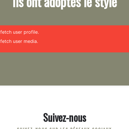
Ils ont adoptés le style
etch user profile.
fetch user media.
Suivez-nous