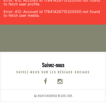
Error: 412: Account id 17841426715320550 not found
to fetch user profile.
Error: 412: Account id 17841426715320550 not found
to fetch user media.
Suivez-nous
SUIVEZ-NOUS SUR LES RÉSEAUX SOCIAUX
ALL RIGHTS RESERVED © LEVEL 2025