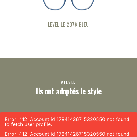
LEVEL LE 2376 BLEU
#LEVEL
Ils ont adoptés le style
Error: 412: Account id 17841426715320550 not found
to fetch user profile.
Error: 412: Account id 17841426715320550 not found