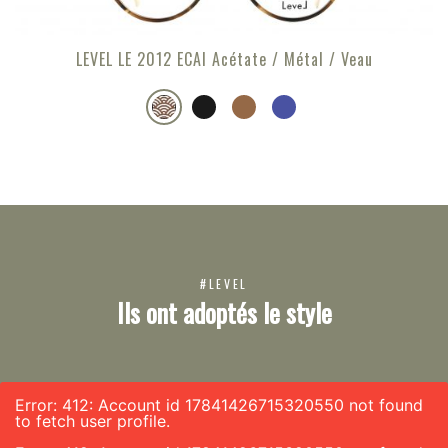
LEVEL LE 2012 ECAI Acétate / Métal / Veau
#LEVEL
Ils ont adoptés le style
Error: 412: Account id 17841426715320550 not found
to fetch user profile.