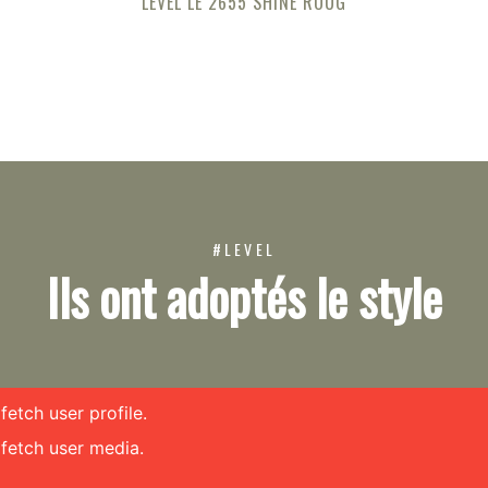
LEVEL LE 2655 SHINE ROUG
#LEVEL
Ils ont adoptés le style
etch user profile.
fetch user media.