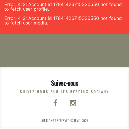
Error: 412: Account id 17841426715320550 not found
to fetch user profile.
Error: 412: Account id 17841426715320550 not found
to fetch user media.
Suivez-nous
SUIVEZ-NOUS SUR LES RÉSEAUX SOCIAUX
ALL RIGHTS RESERVED © LEVEL 2025